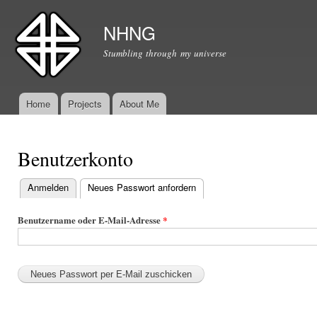
Dir
zu
NHNG
Inha
Stumbling through my universe
Home
Projects
About Me
Hauptmenü
Benutzerkonto
Anmelden
Neues Passwort anfordern
(aktiver Reiter)
Haupt-Reiter
Benutzername oder E-Mail-Adresse
*