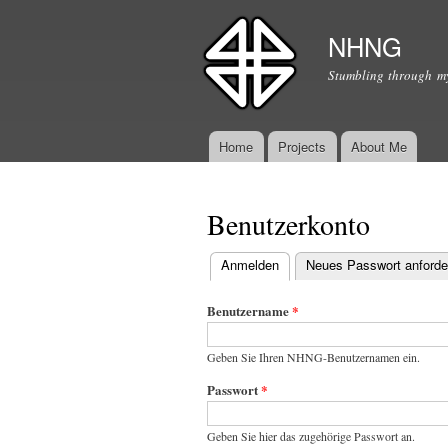
NHNG
Stumbling through my
Home
Projects
About Me
Hauptmenü
Benutzerkonto
Anmelden
(aktiver Reiter)
Neues Passwort anforde
Haupt-Reiter
Benutzername
*
Geben Sie Ihren NHNG-Benutzernamen ein.
Passwort
*
Geben Sie hier das zugehörige Passwort an.