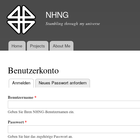
Dir
zu
NHNG
Inha
Stumbling through my universe
Home
Projects
About Me
Hauptmenü
Benutzerkonto
Anmelden
(aktiver Reiter)
Neues Passwort anfordern
Haupt-Reiter
Benutzername
*
Geben Sie Ihren NHNG-Benutzernamen ein.
Passwort
*
Geben Sie hier das zugehörige Passwort an.