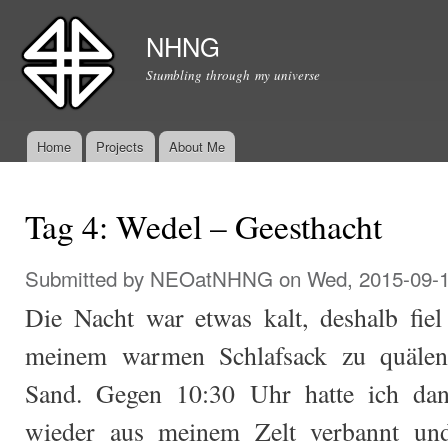
Ski
mai
NHNG
con
Stumbling through my universe
Home
Projects
About Me
Main menu
Tag 4: Wedel – Geesthacht
Submitted by
NEOatNHNG
on Wed, 2015-09-1
Die Nacht war etwas kalt, deshalb fie
meinem warmen Schlafsack zu quälen
Sand. Gegen 10:30 Uhr hatte ich dan
wieder aus meinem Zelt verbannt un